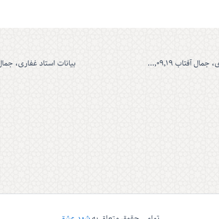
بیانات استاد غفاری، جمال آفتاب 1403,09,19
تمامی حقوق متعلق به
شهد عشق