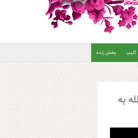
کلیپ
پخش زنده
له به