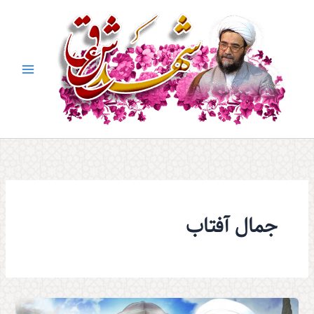
رش
ه
حتوا
جمال آفتاب